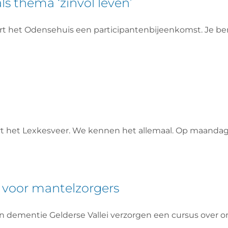
s thema ‘zinvol leven’
ert het Odensehuis een participantenbijeenkomst. Je be
aart het Lexkesveer. We kennen het allemaal. Op maan
voor mantelzorgers
dementie Gelderse Vallei verzorgen een cursus over 