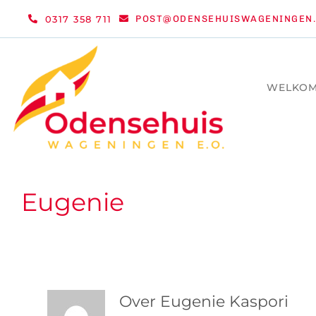
Ga
0317 358 711
POST@ODENSEHUISWAGENINGEN.
naar
inhoud
WELKO
Eugenie
Over
Eugenie Kaspori