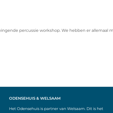
n swingende percussie workshop. We hebben er allemaal 
ODENSEHUIS & WELSAAM
Het Odensehuis is partner van Welsaam. Dit is het