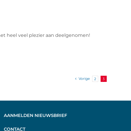
met heel veel plezier aan deelgenomen!
Vorige
2
3
AANMELDEN NIEUWSBRIEF
C
ONTACT