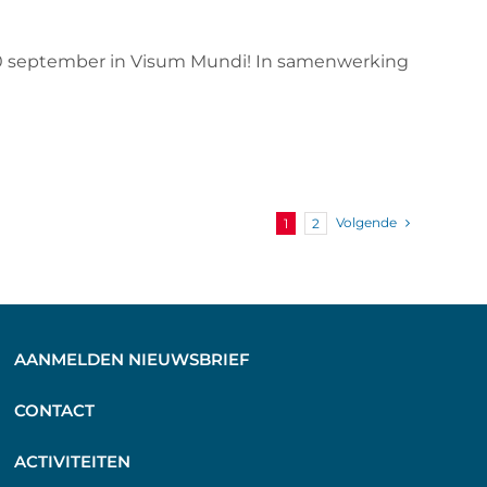
0 september in Visum Mundi! In samenwerking
Volgende
1
2
AANMELDEN NIEUWSBRIEF
C
ONTACT
A
CTIVITEITEN