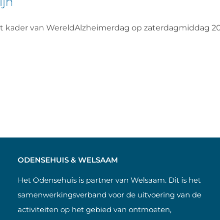
ijn
et kader van WereldAlzheimerdag op zaterdagmiddag 2
ODENSEHUIS & WELSAAM
Het Odensehuis is partner van Welsaam. Dit is het
samenwerkingsverband voor de uitvoering van de
activiteiten op het gebied van ontmoeten,