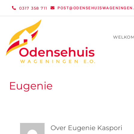
Ga
0317 358 711
POST@ODENSEHUISWAGENINGEN.
naar
inhoud
WELKO
Eugenie
Over
Eugenie Kaspori