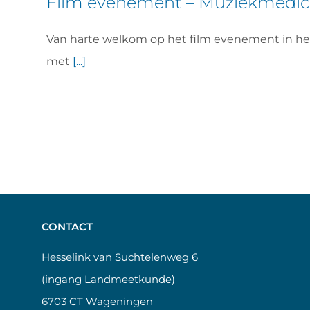
Film evenement – Muziekmedic
Van harte welkom op het film evenement in h
met
[...]
CONTACT
Hesselink van Suchtelenweg 6
(ingang Landmeetkunde)
6703 CT Wageningen