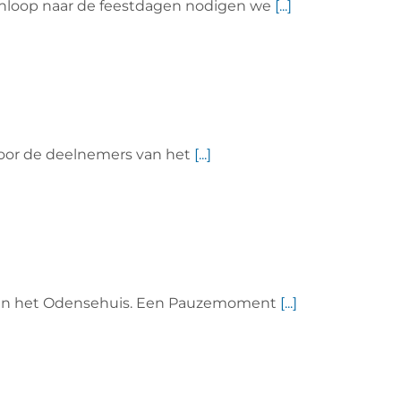
aanloop naar de feestdagen nodigen we
[...]
voor de deelnemers van het
[...]
h in het Odensehuis. Een Pauzemoment
[...]