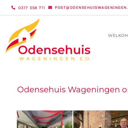
Ga
0317 358 711
POST@ODENSEHUISWAGENINGEN.
naar
inhoud
WELKO
Odensehuis Wageningen o