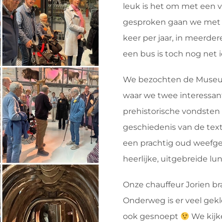
leuk is het om met een v
gesproken gaan we met 
keer per jaar, in meerde
een bus is toch nog net i
We bezochten de Museum
waar we twee interessan
prehistorische vondsten
geschiedenis van de text
een prachtig oud weefg
heerlijke, uitgebreide lu
Onze chauffeur Jorien br
Onderweg is er veel gekle
ook gesnoept
We kijk