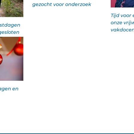
gezocht voor onderzoek
Tijd voor
onze vrijw
estdagen
vakdoce
gesloten
agen en