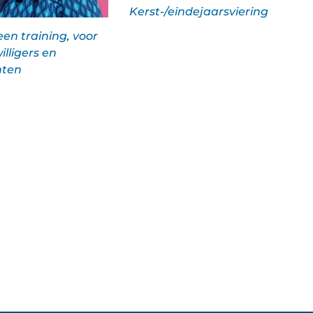
Kerst-/eindejaarsviering
 een training, voor
illigers en
nten