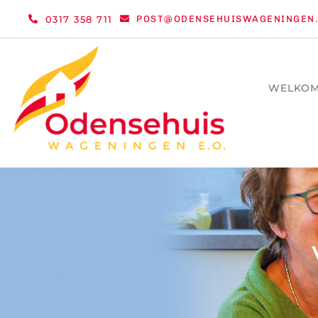
Ga
0317 358 711
POST@ODENSEHUISWAGENINGEN.
naar
inhoud
WELKO