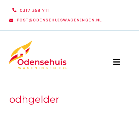
Ga
0317 358 711
naar
POST@ODENSEHUISWAGENINGEN.NL
inhoud
Toggle
Naviga
WELKOM
odhgelder
NIEUWS
ACTIVITEITEN
ORGANISATIE