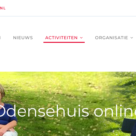
NL
M
NIEUWS
ACTIVITEITEN
ORGANISATIE
Odensehuis onlin