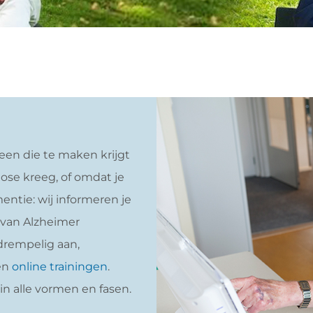
een die te maken krijgt
nose kreeg, of omdat je
ntie: wij informeren je
 van Alzheimer
drempelig aan,
en
online trainingen
.
n alle vormen en fasen.