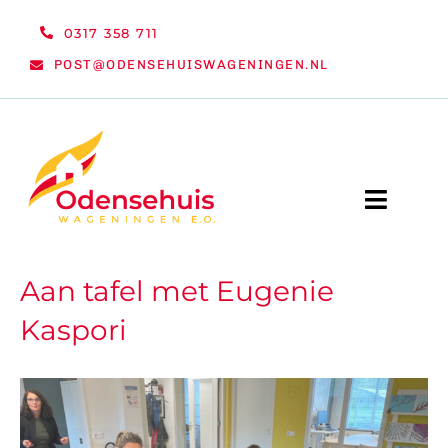
Ga
0317 358 711
naar
POST@ODENSEHUISWAGENINGEN.NL
inhoud
Toggle
Naviga
WELKOM
Aan tafel met Eugenie
Kaspori
NIEUWS
ACTIVITEITEN
ORGANISATIE