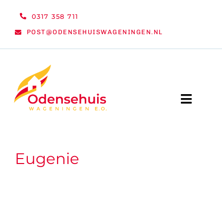
Ga
0317 358 711
naar
POST@ODENSEHUISWAGENINGEN.NL
inhoud
Toggle
Naviga
WELKOM
Eugenie
NIEUWS
ACTIVITEITEN
ORGANISATIE