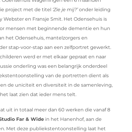
het Odensehuis Wageningen een 6 maanden
ie project met de titel
‘Zie je mij?’
onder leiding
 Webster en Fransje Smit. Het Odensehuis is
oor mensen met beginnende dementie en hun
an het Odensehuis, mantelzorgers en
r stap-voor-stap aan een zelfportret gewerkt.
childeren werd er met elkaar gepraat en naar
scussie onderling was een belangrijk onderdeel
iekstentoonstelling van de portretten dient als
n de uniciteit en diversiteit in de samenleving,
et laat zien dat ieder mens telt.
at uit in totaal meer dan 60 werken die vanaf 8
Studio Far & Wide
in het Hanenhof, aan de
n. Met deze publiekstentoonstelling laat het