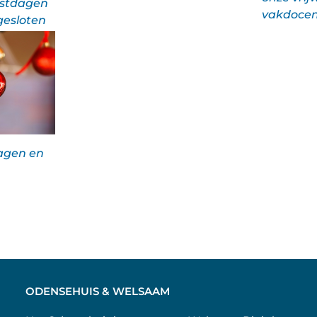
estdagen
vakdoce
gesloten
agen en
ODENSEHUIS & WELSAAM