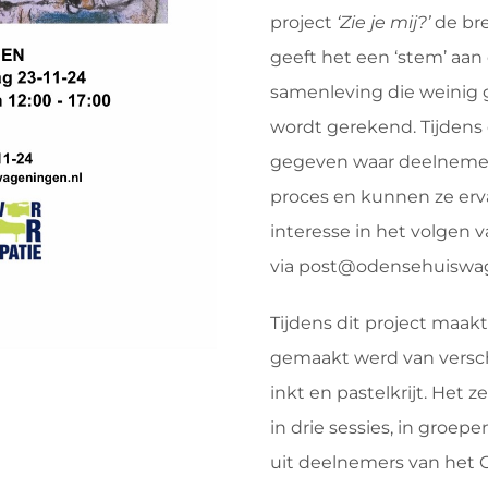
project
‘Zie je mij?’
de bre
geeft het een ‘stem’ aa
samenleving die weinig
wordt gerekend. Tijdens
gegeven waar deelnemers
proces en kunnen ze erv
interesse in het volgen
via post@odensehuiswag
Tijdens dit project maak
gemaakt werd van verschil
inkt en pastelkrijt. Het
in drie sessies, in groe
uit deelnemers van het O