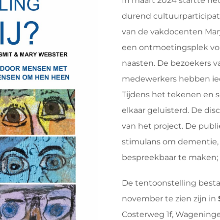
In maart 2024 startte 
durend cultuurparticipat
van de vakdocenten Mary
een ontmoetingsplek v
naasten. De bezoekers v
medewerkers hebben iede
Tijdens het tekenen en s
elkaar geluisterd. De di
van het project. De publ
stimulans om dementie, e
bespreekbaar te maken; h
De tentoonstelling besta
november te zien zijn in
Costerweg 1f, Wageninge