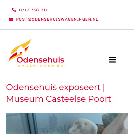
Ga
0317 358 711
naar
POST@ODENSEHUISWAGENINGEN.NL
inhoud
Toggle
Naviga
WELKOM
Odensehuis exposeert |
Museum Casteelse Poort
NIEUWS
ACTIVITEITEN
ORGANISATIE