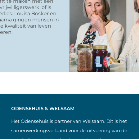
eft te maken met een
ijwilligerswerk, of is
ies. Louisa Bosker en
aarna gingen mensen in
 kwaliteit van leven
eren.
ODENSEHUIS & WELSAAM
Het Odensehuis is partner van Welsaam. Dit is het
samenwerkingsverband voor de uitvoering van de