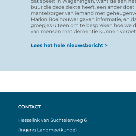
dat speelt in Wageningen, want de een he
buur die deze ziekte heeft, een ander doet vr
mantelzorger van iemand met geheugenverl
Marion Boelhouwer gaven informatie, en d
groepjes uiteen om te bespreken hoe we de
van mensen met dementie kunnen verbet
Lees het hele nieuwsbericht >
CONTACT
Hesselink van Suchtelenweg 6
(ingang Landmeetkunde)