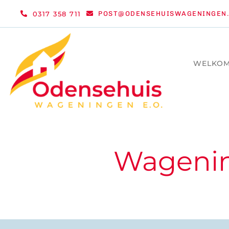
Ga
0317 358 711
POST@ODENSEHUISWAGENINGEN.
naar
inhoud
WELKO
Wagenin