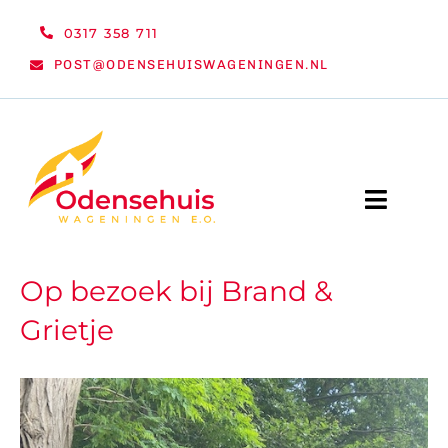
Ga
0317 358 711
naar
POST@ODENSEHUISWAGENINGEN.NL
inhoud
Toggle
Naviga
WELKOM
Op bezoek bij Brand &
Grietje
NIEUWS
ACTIVITEITEN
ORGANISATIE