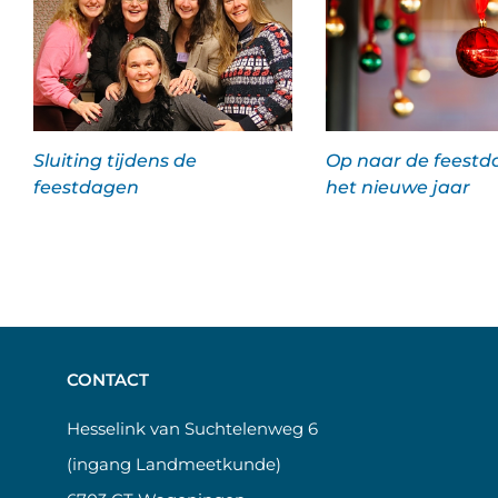
Sluiting tijdens de
Op naar de feestd
feestdagen
het nieuwe jaar
CONTACT
Hesselink van Suchtelenweg 6
(ingang Landmeetkunde)