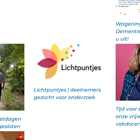
Wagenin
Dementie
u uit!
Lichtpuntjes | deelnemers
gezocht voor onderzoek
Tijd voor
onze vrijw
estdagen
vakdoce
gesloten