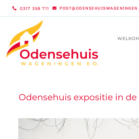
Ga
0317 358 711
POST@ODENSEHUISWAGENINGEN.
naar
inhoud
WELKO
Odensehuis expositie in d