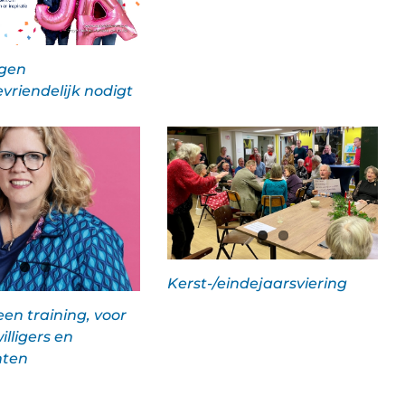
gen
vriendelijk nodigt
Kerst-/eindejaarsviering
 een training, voor
illigers en
nten