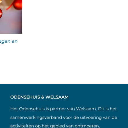
agen en
ODENSEHUIS & WELSAAM
Het Odensehuis is partner van Welsaam. Dit is het
samenwerkingsverband voor de uitvoering van de
activiteiten op het gebied van ontmoeten,