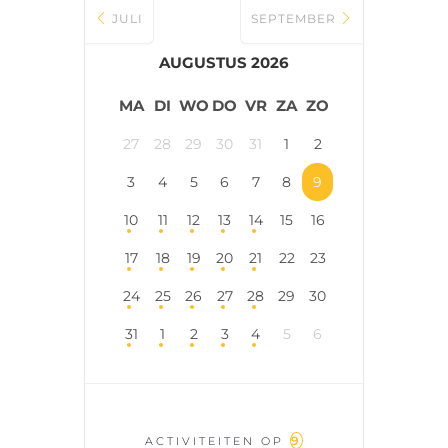
JULI
SEPTEMBER
VRIJWILLIGERS & STAGIAIRES
AUGUSTUS 2026
CONTACT
MA
DI
WO
DO
VR
ZA
ZO
27
28
29
30
31
1
2
3
4
5
6
7
8
9
10
11
12
13
14
15
16
17
18
19
20
21
22
23
24
25
26
27
28
29
30
31
1
2
3
4
5
6
9
ACTIVITEITEN OP