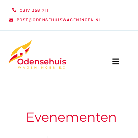
Ga
0317 358 711
naar
POST@ODENSEHUISWAGENINGEN.NL
inhoud
Toggle
Naviga
WELKOM
NIEUWS
Evenementen
ACTIVITEITEN
ORGANISATIE