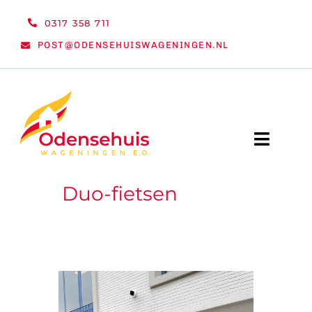
Ga
0317 358 711
naar
POST@ODENSEHUISWAGENINGEN.NL
inhoud
Toggle
Naviga
Duo-fietsen
WELKOM
NIEUWS
ACTIVITEITEN
ORGANISATIE