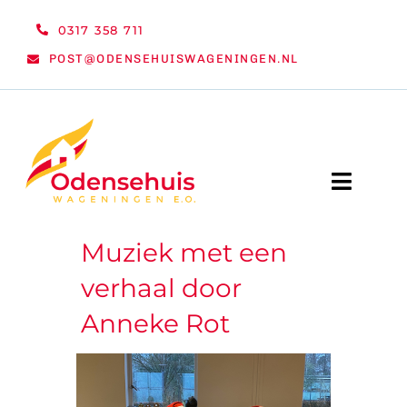
Ga
0317 358 711
naar
POST@ODENSEHUISWAGENINGEN.NL
inhoud
Toggle
Naviga
Muziek met een
WELKOM
verhaal door
NIEUWS
Anneke Rot
ACTIVITEITEN
ORGANISATIE