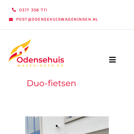
Ga
0317 358 711
naar
POST@ODENSEHUISWAGENINGEN.NL
inhoud
Toggle
Naviga
Duo-fietsen
WELKOM
NIEUWS
ACTIVITEITEN
ORGANISATIE