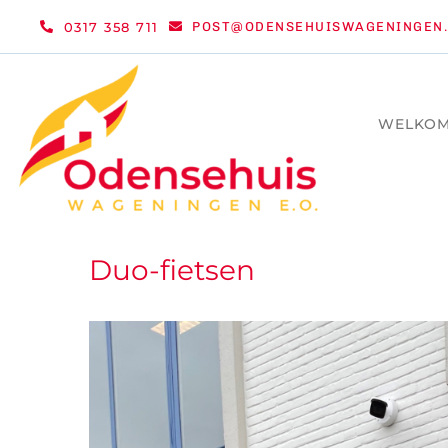
Ga
0317 358 711
POST@ODENSEHUISWAGENINGEN.
naar
inhoud
WELKO
Duo-fietsen