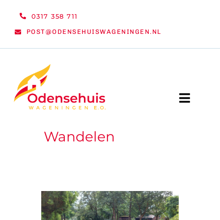
Ga
0317 358 711
naar
POST@ODENSEHUISWAGENINGEN.NL
inhoud
Toggle
Naviga
Wandelen
WELKOM
NIEUWS
ACTIVITEITEN
ORGANISATIE