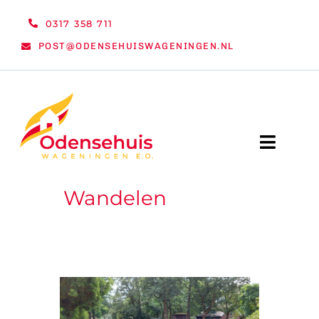
Ga
0317 358 711
naar
POST@ODENSEHUISWAGENINGEN.NL
inhoud
Toggle
Naviga
Wandelen
WELKOM
NIEUWS
ACTIVITEITEN
ORGANISATIE