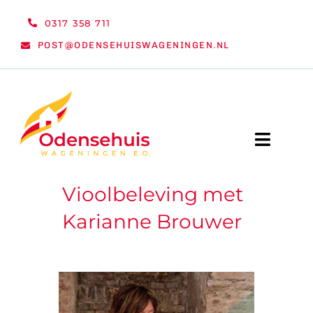
Ga
0317 358 711
naar
POST@ODENSEHUISWAGENINGEN.NL
inhoud
Toggle
Naviga
Vioolbeleving met
WELKOM
Karianne Brouwer
NIEUWS
ACTIVITEITEN
ORGANISATIE