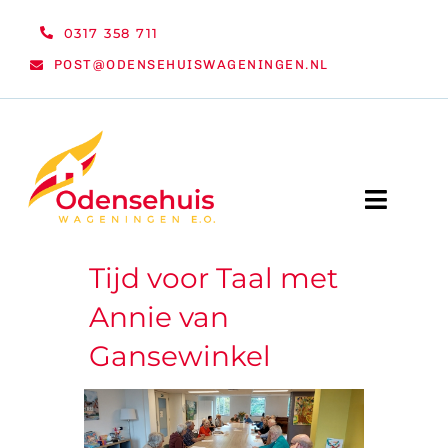
Ga
0317 358 711
naar
POST@ODENSEHUISWAGENINGEN.NL
inhoud
Toggle
Naviga
Tijd voor Taal met
WELKOM
Annie van
NIEUWS
Gansewinkel
ACTIVITEITEN
ORGANISATIE