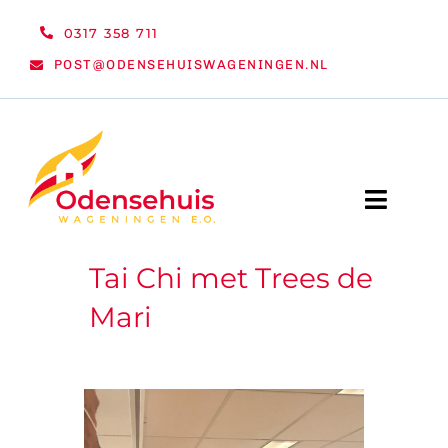
Ga
0317 358 711
naar
POST@ODENSEHUISWAGENINGEN.NL
inhoud
Toggle
Naviga
Tai Chi met Trees de
WELKOM
Mari
NIEUWS
ACTIVITEITEN
ORGANISATIE