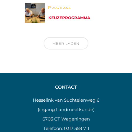
AUG 11 2026
KEUZEPROGRAMMA
MEER LADEN
CONTACT
Hesselink van Suchtelenweg 6
(ingang Landmeetkunde)
6703 CT Wageningen
Telefoon:
0317 358 711