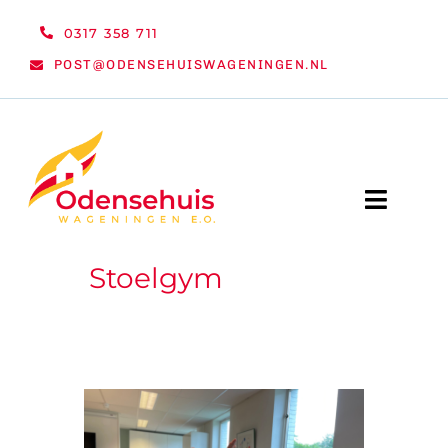
Ga
0317 358 711
naar
POST@ODENSEHUISWAGENINGEN.NL
inhoud
Toggle
Naviga
Stoelgym
WELKOM
NIEUWS
ACTIVITEITEN
ORGANISATIE