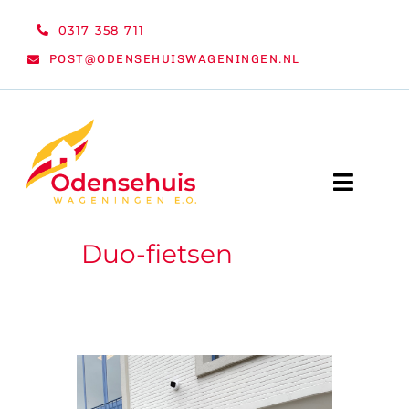
Ga
0317 358 711
naar
POST@ODENSEHUISWAGENINGEN.NL
inhoud
Toggle
Naviga
Duo-fietsen
WELKOM
NIEUWS
ACTIVITEITEN
ORGANISATIE