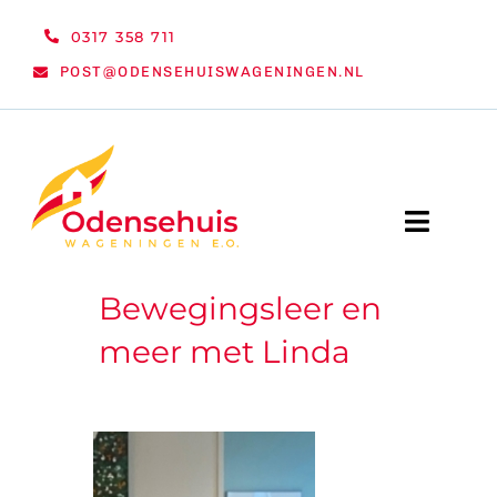
Ga
0317 358 711
naar
POST@ODENSEHUISWAGENINGEN.NL
inhoud
Toggle
Naviga
Bewegingsleer en
WELKOM
meer met Linda
NIEUWS
ACTIVITEITEN
ORGANISATIE