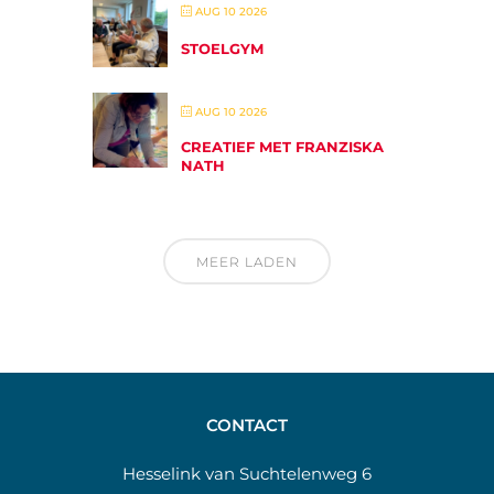
AUG 10 2026
STOELGYM
AUG 10 2026
CREATIEF MET FRANZISKA
NATH
MEER LADEN
CONTACT
Hesselink van Suchtelenweg 6