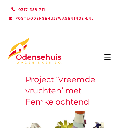
Ga
0317 358 711
naar
POST@ODENSEHUISWAGENINGEN.NL
inhoud
Toggle
Naviga
Project ‘Vreemde
WELKOM
vruchten’ met
NIEUWS
Femke ochtend
ACTIVITEITEN
ORGANISATIE