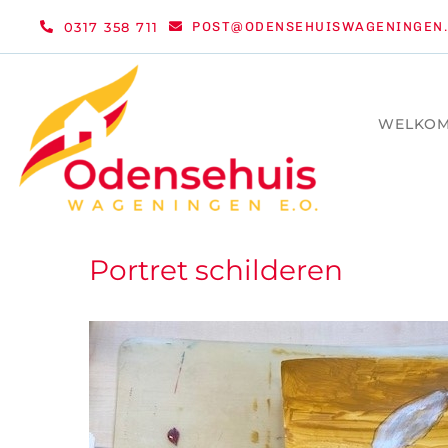
Ga
0317 358 711
POST@ODENSEHUISWAGENINGEN.
naar
inhoud
WELKO
Portret schilderen