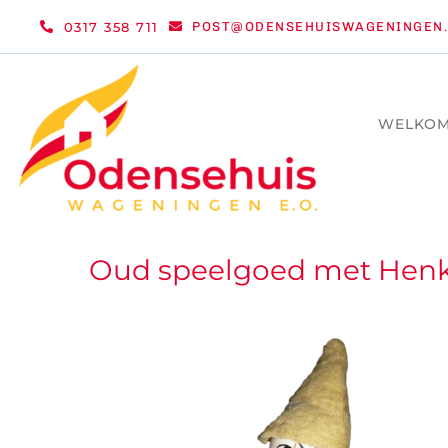
Ga
0317 358 711
POST@ODENSEHUISWAGENINGEN.
naar
inhoud
WELKO
Oud speelgoed met Henk