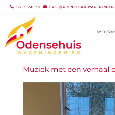
Ga
0317 358 711
POST@ODENSEHUISWAGENINGEN.
naar
inhoud
WELKO
Muziek met een verhaal 