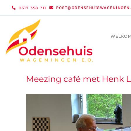
Ga
0317 358 711
POST@ODENSEHUISWAGENINGEN.
naar
inhoud
WELKO
Meezing café met Henk 