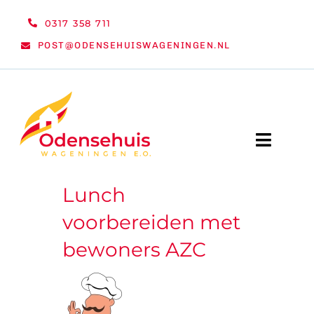
Ga
0317 358 711
naar
POST@ODENSEHUISWAGENINGEN.NL
inhoud
Toggle
Naviga
Lunch
WELKOM
voorbereiden met
NIEUWS
bewoners AZC
ACTIVITEITEN
ORGANISATIE