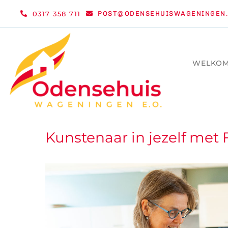
Ga
0317 358 711
POST@ODENSEHUISWAGENINGEN.
naar
inhoud
WELKO
Kunstenaar in jezelf met