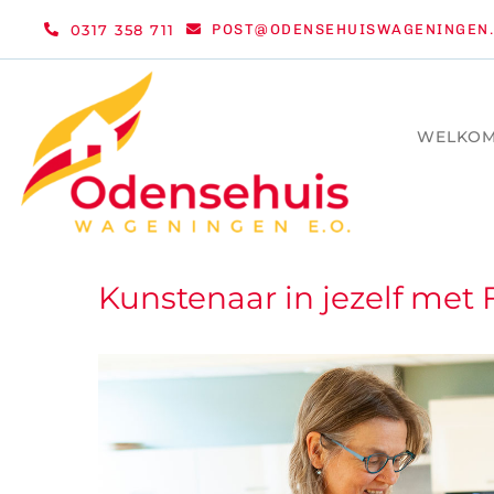
Ga
0317 358 711
POST@ODENSEHUISWAGENINGEN.
naar
inhoud
WELKO
Kunstenaar in jezelf met