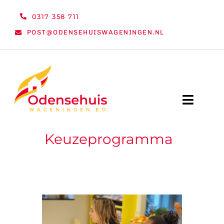
Ga
0317 358 711
naar
POST@ODENSEHUISWAGENINGEN.NL
inhoud
Toggle
Naviga
Keuzeprogramma
WELKOM
NIEUWS
ACTIVITEITEN
ORGANISATIE