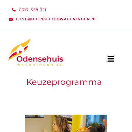
Ga
0317 358 711
naar
POST@ODENSEHUISWAGENINGEN.NL
inhoud
Toggle
Naviga
Keuzeprogramma
WELKOM
NIEUWS
ACTIVITEITEN
ORGANISATIE