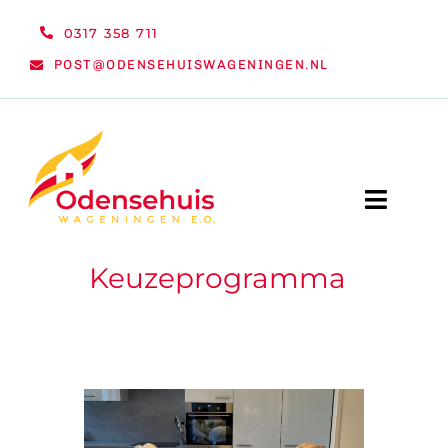
Ga
0317 358 711
naar
POST@ODENSEHUISWAGENINGEN.NL
inhoud
Toggle
Naviga
Keuzeprogramma
WELKOM
NIEUWS
ACTIVITEITEN
ORGANISATIE