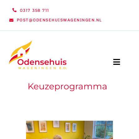
Ga
0317 358 711
naar
POST@ODENSEHUISWAGENINGEN.NL
inhoud
Toggle
Naviga
Keuzeprogramma
WELKOM
NIEUWS
ACTIVITEITEN
ORGANISATIE