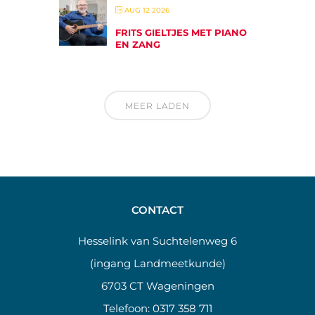
AUG 12 2026
FRITS GIELTJES MET PIANO
EN ZANG
MEER LADEN
CONTACT
Hesselink van Suchtelenweg 6
(ingang Landmeetkunde)
6703 CT Wageningen
Telefoon:
0317 358 711