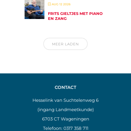
AUG 12 2026
FRITS GIELTJES MET PIANO
EN ZANG
MEER LADEN
CONTACT
Hesselink van Suchtelenweg 6
(ingang Landmeetkunde)
6703 CT Wageningen
Telefoon:
0317 358 711