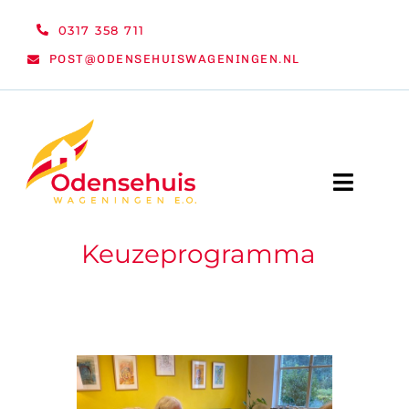
Ga
0317 358 711
naar
POST@ODENSEHUISWAGENINGEN.NL
inhoud
Toggle
Naviga
Keuzeprogramma
WELKOM
NIEUWS
ACTIVITEITEN
ORGANISATIE