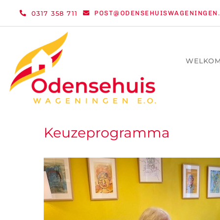
Ga
0317 358 711
POST@ODENSEHUISWAGENINGEN.
naar
inhoud
WELKO
Keuzeprogramma