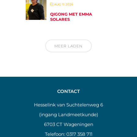
AUG 11 2026
QIGONG MET EMMA
SOLARES
MEER LADEN
CONTACT
Hesselink van Suchtelenweg 6
(ingang Landmeetkunde)
6703 CT Wageningen
Telefoon:
0317 358 711