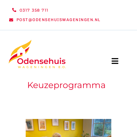
Ga
0317 358 711
naar
POST@ODENSEHUISWAGENINGEN.NL
inhoud
Toggle
Naviga
Keuzeprogramma
WELKOM
NIEUWS
ACTIVITEITEN
ORGANISATIE