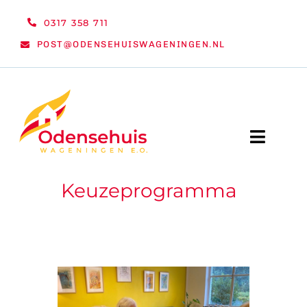
Ga
0317 358 711
naar
POST@ODENSEHUISWAGENINGEN.NL
inhoud
Toggle
Naviga
Keuzeprogramma
WELKOM
NIEUWS
ACTIVITEITEN
ORGANISATIE