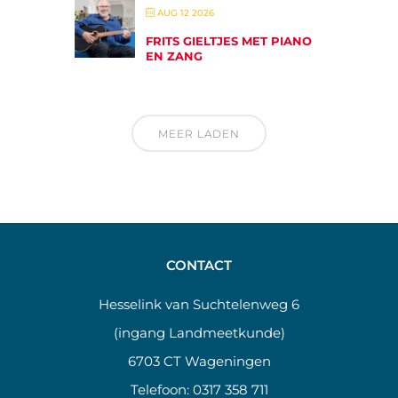
AUG 12 2026
FRITS GIELTJES MET PIANO
EN ZANG
MEER LADEN
CONTACT
Hesselink van Suchtelenweg 6
(ingang Landmeetkunde)
6703 CT Wageningen
Telefoon:
0317 358 711