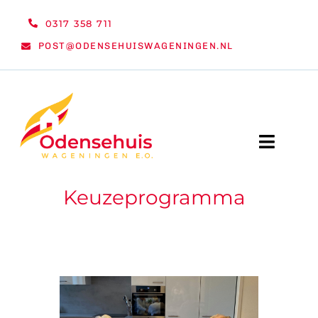
Ga
0317 358 711
naar
POST@ODENSEHUISWAGENINGEN.NL
inhoud
Toggle
Naviga
Keuzeprogramma
WELKOM
NIEUWS
ACTIVITEITEN
ORGANISATIE