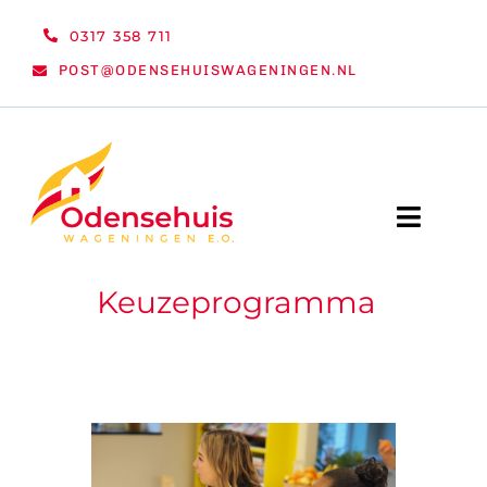
Ga
0317 358 711
naar
POST@ODENSEHUISWAGENINGEN.NL
inhoud
Toggle
Naviga
Keuzeprogramma
WELKOM
NIEUWS
ACTIVITEITEN
ORGANISATIE