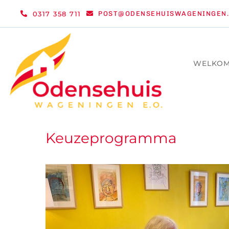
Ga
0317 358 711
POST@ODENSEHUISWAGENINGEN.
naar
inhoud
WELKO
Keuzeprogramma