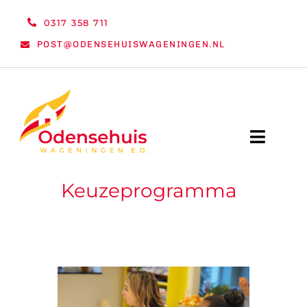
Ga
0317 358 711
naar
POST@ODENSEHUISWAGENINGEN.NL
inhoud
Toggle
Naviga
Keuzeprogramma
WELKOM
NIEUWS
ACTIVITEITEN
ORGANISATIE