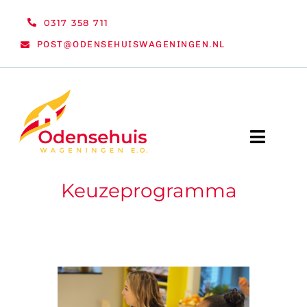
Ga
0317 358 711
naar
POST@ODENSEHUISWAGENINGEN.NL
inhoud
Toggle
Naviga
Keuzeprogramma
WELKOM
NIEUWS
ACTIVITEITEN
ORGANISATIE