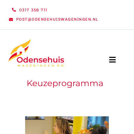
Ga
0317 358 711
naar
POST@ODENSEHUISWAGENINGEN.NL
inhoud
Toggle
Naviga
Keuzeprogramma
WELKOM
NIEUWS
ACTIVITEITEN
ORGANISATIE