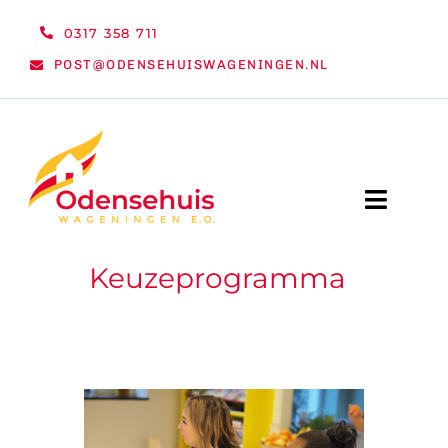
Ga
0317 358 711
naar
POST@ODENSEHUISWAGENINGEN.NL
inhoud
Toggle
Naviga
Keuzeprogramma
WELKOM
NIEUWS
ACTIVITEITEN
ORGANISATIE