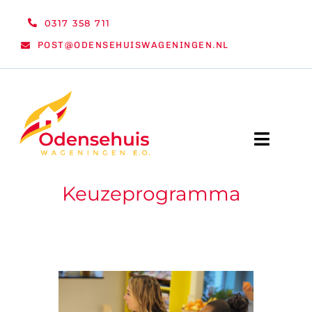
Ga
0317 358 711
naar
POST@ODENSEHUISWAGENINGEN.NL
inhoud
Toggle
Naviga
Keuzeprogramma
WELKOM
NIEUWS
ACTIVITEITEN
ORGANISATIE